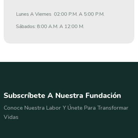
Lunes A Viernes 02:00 P.m. A 5:00 P.m.
Sábados: 8:00 A.m. A 12:00 M.
S
u
b
s
c
r
í
b
e
t
e
A
N
u
e
s
t
r
a
F
u
n
d
a
c
i
ó
n
Conoce Nuestra Labor Y Únete Para Transformar
Vidas