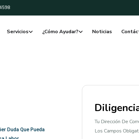
-4598
Servicios
¿Cómo Ayudar?
Noticias
Contác
D
i
l
i
g
e
n
c
i
Tu Dirección De Corr
ier Duda Que Pueda
Los Campos Obligat
sa Labor.