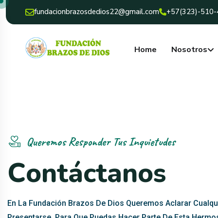
fundacionbrazosdedios22@gmail.com
+57(323)-510
Home
Nosotros
Queremos Responder Tus Inquietudes
C
o
n
t
á
c
t
a
n
o
s
En La Fundación Brazos De Dios Queremos Aclarar Cualqu
Presentarse, Para Que Puedas Hacer Parte De Esta Hermo