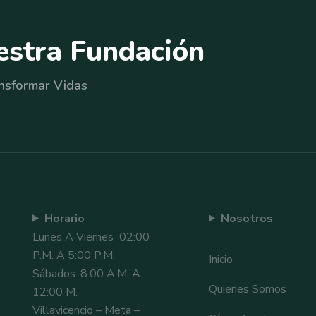
e
s
t
r
a
F
u
n
d
a
c
i
ó
n
nsformar Vidas
Horario
Nosotros
Lunes A Viernes 02:00
P.m. A 5:00 P.m.
Inicio
Sábados: 8:00 A.m. A
Quienes Somos
12:00 M.
Villavicencio – Meta –