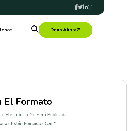
tenos
Dona Ahora
a
E
l
F
o
r
m
a
t
o
eo Electrónico No Será Publicada.
orios Están Marcados Con *