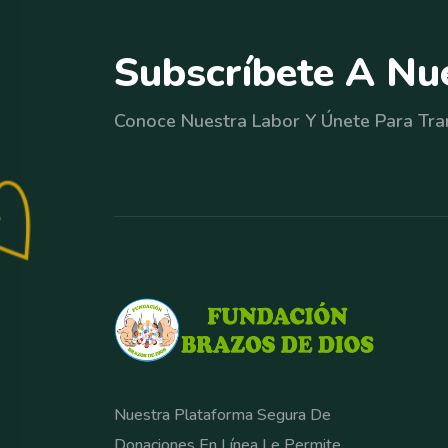
S
u
b
s
c
r
í
b
e
t
e
A
N
u
Conoce Nuestra Labor Y Únete Para Tra
Nuestra Plataforma Segura De
Donaciones En Línea Le Permite