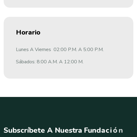
Horario
Lunes A Viernes 02:00 P.m. A 5:00 P.m.
Sábados: 8:00 A.m. A 12:00 M.
S
u
b
s
c
r
í
b
e
t
e
A
N
u
e
s
t
r
a
F
u
n
d
a
c
i
ó
n