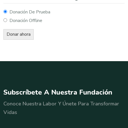
Donación De Prueba
Donación Offline
S
u
b
s
c
r
í
b
e
t
e
A
N
u
e
s
t
r
a
F
u
n
d
a
c
i
ó
n
Conoce Nuestra Labor Y Únete Para Transformar
Vidas