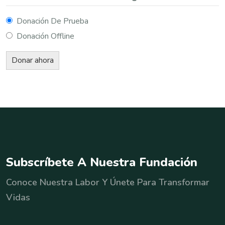
Donación De Prueba
Donación Offline
S
u
b
s
c
r
í
b
e
t
e
A
N
u
e
s
t
r
a
F
u
n
d
a
c
i
ó
n
Conoce Nuestra Labor Y Únete Para Transformar
Vidas