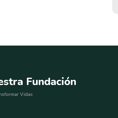
e
s
t
r
a
F
u
n
d
a
c
i
ó
n
nsformar Vidas