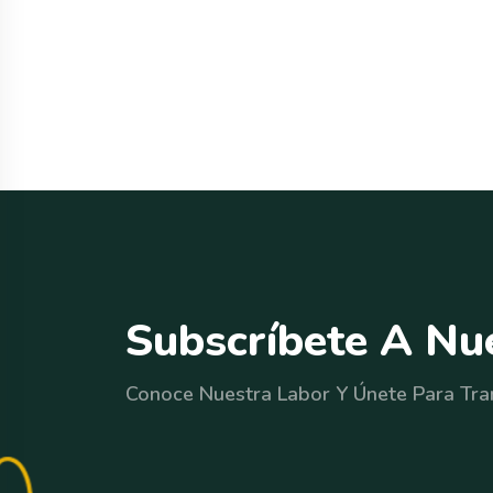
S
u
b
s
c
r
í
b
e
t
e
A
N
u
Conoce Nuestra Labor Y Únete Para Tra