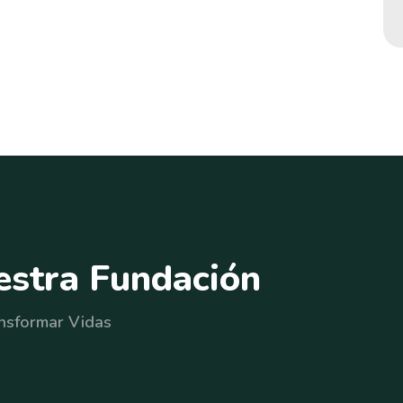
e
s
t
r
a
F
u
n
d
a
c
i
ó
n
nsformar Vidas