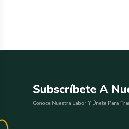
S
u
b
s
c
r
í
b
e
t
e
A
N
u
Conoce Nuestra Labor Y Únete Para Tra