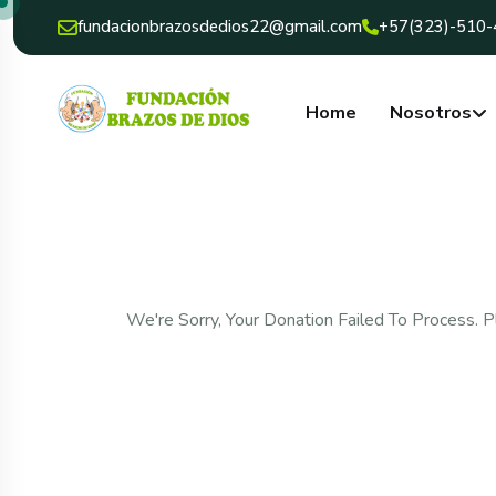
fundacionbrazosdedios22@gmail.com
+57(323)-510
Home
Nosotros
We're Sorry, Your Donation Failed To Process. P