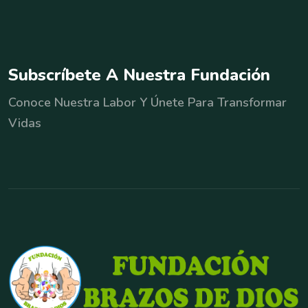
S
u
b
s
c
r
í
b
e
t
e
A
N
u
e
s
t
r
a
F
u
n
d
a
c
i
ó
n
Conoce Nuestra Labor Y Únete Para Transformar
Vidas