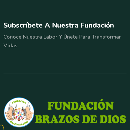
S
u
b
s
c
r
í
b
e
t
e
A
N
u
e
s
t
r
a
F
u
n
d
a
c
i
ó
n
Conoce Nuestra Labor Y Únete Para Transformar
Vidas