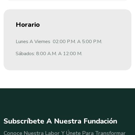
Horario
Lunes A Viernes 02:00 P.m. A 5:00 P.m.
Sábados: 8:00 A.m. A 12:00 M.
S
u
b
s
c
r
í
b
e
t
e
A
N
u
e
s
t
r
a
F
u
n
d
a
c
i
ó
n
Conoce Nuestra Labor Y Únete Para Transformar