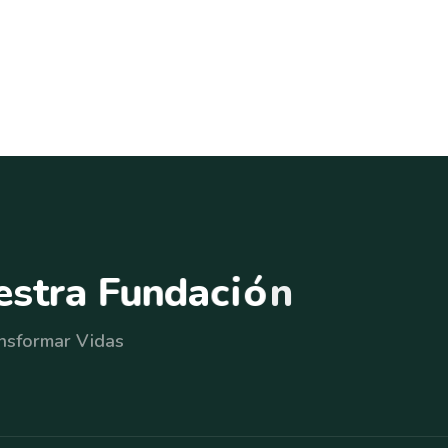
e
s
t
r
a
F
u
n
d
a
c
i
ó
n
nsformar Vidas