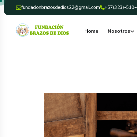
fundacionbrazosdedios22@gmail.com
+57(323)-510
Home
Nosotros