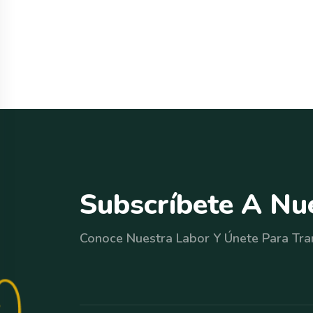
S
u
b
s
c
r
í
b
e
t
e
A
N
u
Conoce Nuestra Labor Y Únete Para Tra