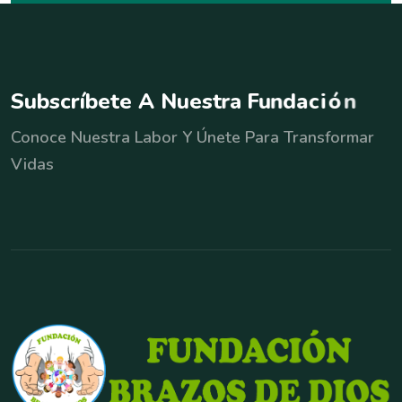
S
u
b
s
c
r
í
b
e
t
e
A
N
u
e
s
t
r
a
F
u
n
d
a
c
i
ó
n
Conoce Nuestra Labor Y Únete Para Transformar
Vidas