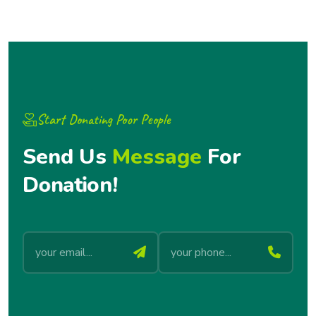
Start Donating Poor People
S
e
n
d
U
s
M
e
s
s
a
g
e
F
o
r
D
o
n
a
t
i
o
n
!